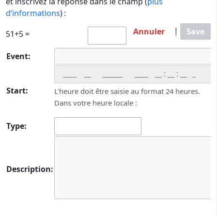
et inscrivez la réponse dans le champ (
plus
d’informations
) :
|
Annuler
Save
51+5 =
Event:
____
:
:
_
Start:
L’heure doit être saisie au format 24 heures.
Dans votre heure locale :
Type:
Description: