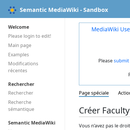
Semantic MediaWiki - Sandbox
Welcome
MediaWiki Use
Please login to edit!
Main page
Examples
Please
submit 
Modifications
récentes
Rechercher
Rechercher
Page spéciale
Actio
Recherche
Créer Faculty
sémantique
Semantic MediaWiki
Vous n’avez pas le droi