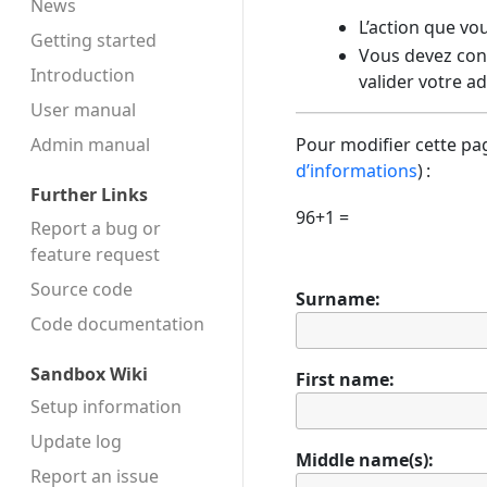
News
L’action que vo
Getting started
Vous devez conf
Introduction
valider votre a
User manual
Admin manual
Pour modifier cette pag
d’informations
) :
Further Links
96+1 =
Report a bug or
feature request
Source code
Surname:
Code docu­mentation
Sandbox Wiki
First name:
Setup information
Update log
Middle name(s):
Report an issue