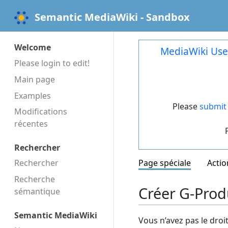
Semantic MediaWiki - Sandbox
Welcome
MediaWiki Use
Please login to edit!
Main page
Examples
Please
submit 
Modifications
récentes
Rechercher
Rechercher
Page spéciale
Actio
Recherche
Créer G-Prod
sémantique
Semantic MediaWiki
Vous n’avez pas le droi