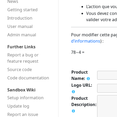
News
L’action que vo
Getting started
Vous devez conf
Introduction
valider votre a
User manual
Admin manual
Pour modifier cette pag
d’informations
) :
Further Links
78−4 =
Report a bug or
feature request
Source code
Product
Code docu­mentation
Name:
Logo URL:
Sandbox Wiki
Setup information
Product
Description:
Update log
Report an issue