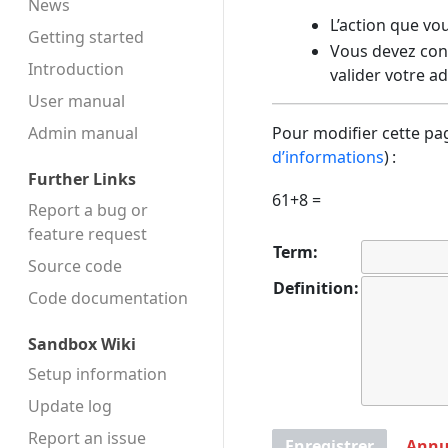
News
L’action que vo
Getting started
Vous devez conf
Introduction
valider votre a
User manual
Admin manual
Pour modifier cette pag
d’informations
) :
Further Links
61+8 =
Report a bug or
feature request
Term:
Source code
Definition:
Code docu­mentation
Sandbox Wiki
Setup information
Update log
Report an issue
Enregistrer
Annu