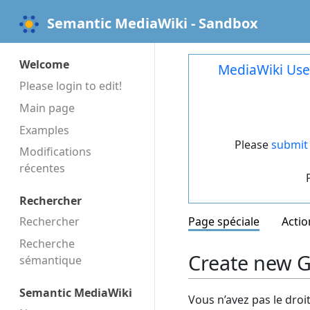
Semantic MediaWiki - Sandbox
Welcome
MediaWiki Use
Please login to edit!
Main page
Examples
Please
submit 
Modifications
récentes
Rechercher
Rechercher
Page spéciale
Actio
Recherche
Create new G
sémantique
Semantic MediaWiki
Vous n’avez pas le droi