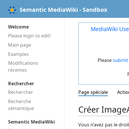
Semantic MediaWiki - Sandbox
Welcome
MediaWiki Use
Please login to edit!
Main page
Examples
Please
submit 
Modifications
récentes
Rechercher
Rechercher
Page spéciale
Actio
Recherche
Créer ImageA
sémantique
Semantic MediaWiki
Vous n’avez pas le droi