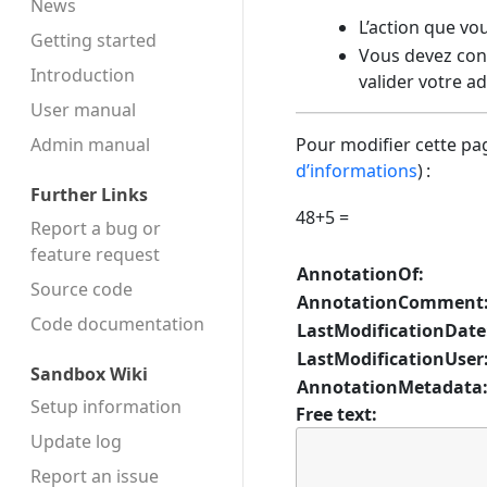
News
L’action que vo
Getting started
Vous devez conf
Introduction
valider votre a
User manual
Admin manual
Pour modifier cette pag
d’informations
) :
Further Links
48+5 =
Report a bug or
feature request
AnnotationOf:
Source code
AnnotationComment
Code docu­mentation
LastModificationDate
LastModificationUser
Sandbox Wiki
AnnotationMetadata
Setup information
Free text:
Update log
Report an issue