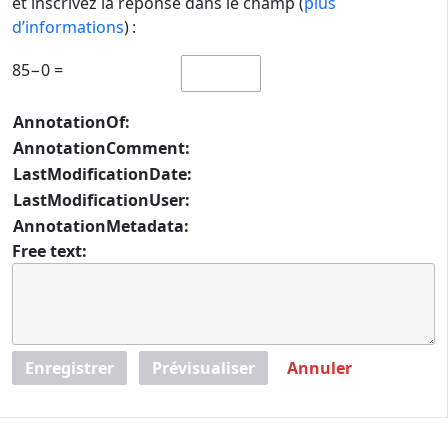
et inscrivez la réponse dans le champ (
plus
d’informations
) :
85−0 =
AnnotationOf:
AnnotationComment:
LastModificationDate:
LastModificationUser:
AnnotationMetadata:
Free text:
Enregistrer
Prévisualiser
Annuler