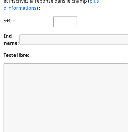
et inscrivez la réponse dans le champ (
plus
d’informations
) :
5+0 =
Ind
name:
Texte libre: