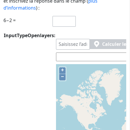
et inscrivez la réponse dans le champ (
plus
d’informations
) :
6−2 =
InputTypeOpenlayers:
Calculer le
+
−