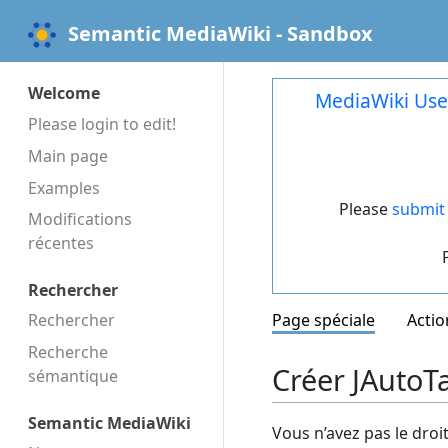
Semantic MediaWiki - Sandbox
Welcome
MediaWiki Use
Please login to edit!
Main page
Examples
Please
submit 
Modifications
récentes
Rechercher
Rechercher
Page spéciale
Actio
Recherche
Créer JAutoT
sémantique
Semantic MediaWiki
Vous n’avez pas le droi