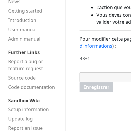
News
L’action que vo
Getting started
Vous devez conf
Introduction
valider votre a
User manual
Admin manual
Pour modifier cette pag
d’informations
) :
Further Links
33+1 =
Report a bug or
feature request
Source code
Code docu­mentation
Enregistrer
Sandbox Wiki
Setup information
Update log
Report an issue