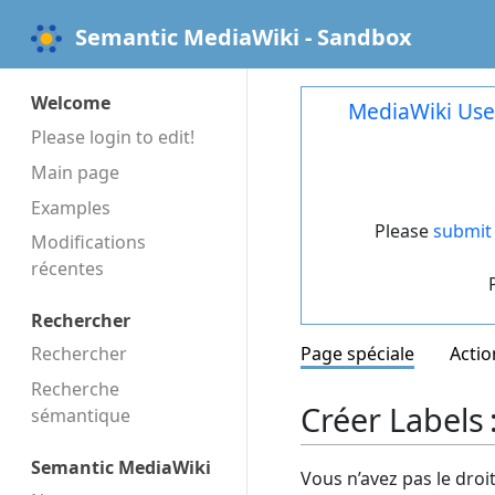
Semantic MediaWiki - Sandbox
Welcome
MediaWiki Use
Please login to edit!
Main page
Examples
Please
submit 
Modifications
récentes
Rechercher
Rechercher
Page spéciale
Actio
Recherche
Créer Labels 
sémantique
Semantic MediaWiki
Vous n’avez pas le droi