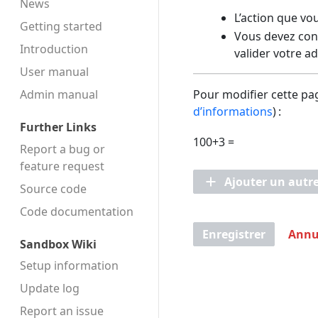
News
L’action que vo
Getting started
Vous devez conf
Introduction
valider votre a
User manual
Admin manual
Pour modifier cette pag
d’informations
) :
Further Links
100+3 =
Report a bug or
feature request
Ajouter un autr
Source code
Code docu­mentation
Enregistrer
Annu
Sandbox Wiki
Setup information
Update log
Report an issue