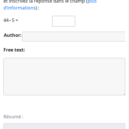
et inscrivez la réponse dans le champ (
plus
d’informations
) :
44−5 =
Author:
Free text:
Résumé :