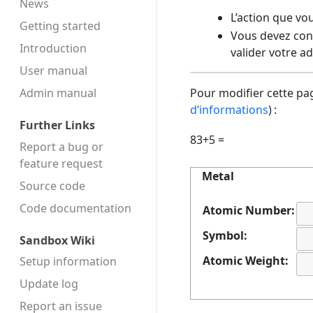
News
L’action que vo
Getting started
Vous devez conf
Introduction
valider votre a
User manual
Admin manual
Pour modifier cette pag
d’informations
) :
Further Links
83+5 =
Report a bug or
feature request
Metal
Source code
Code docu­mentation
Atomic Number:
Symbol:
Sandbox Wiki
Atomic Weight:
Setup information
Update log
Report an issue