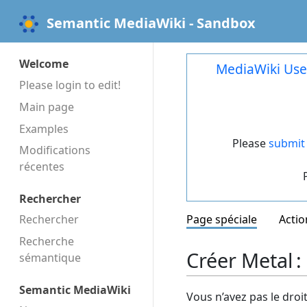
Semantic MediaWiki - Sandbox
Welcome
MediaWiki Use
Please login to edit!
Main page
Examples
Please
submit 
Modifications
récentes
Rechercher
Rechercher
Page spéciale
Actio
Recherche
Créer Metal :
sémantique
Semantic MediaWiki
Vous n’avez pas le droi