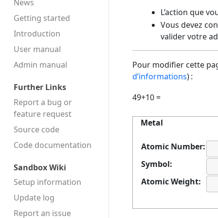
News
L’action que vo
Getting started
Vous devez conf
Introduction
valider votre a
User manual
Admin manual
Pour modifier cette pag
d’informations
) :
Further Links
49+10 =
Report a bug or
feature request
Metal
Source code
Code docu­mentation
Atomic Number:
Symbol:
Sandbox Wiki
Atomic Weight:
Setup information
Update log
Report an issue