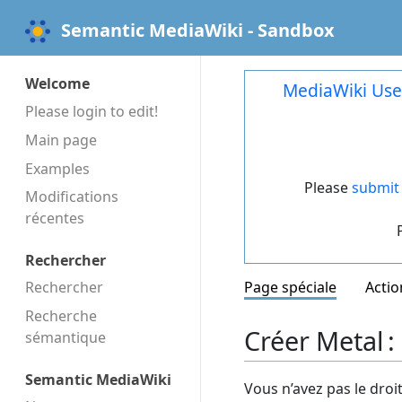
Semantic MediaWiki - Sandbox
Welcome
MediaWiki Use
Please login to edit!
Main page
Examples
Please
submit 
Modifications
récentes
Rechercher
Rechercher
Page spéciale
Actio
Recherche
Créer Metal 
sémantique
Semantic MediaWiki
Vous n’avez pas le droi