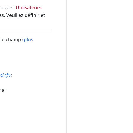
groupe :
Utilisateurs
.
. Veuillez définir et
 le champ (
plus
:
el (fr)
al