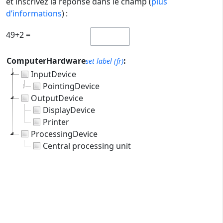
et inscrivez la réponse dans le champ (
plus
d’informations
) :
49+2 =
ComputerHardware
:
set label (fr)
InputDevice
PointingDevice
OutputDevice
DisplayDevice
Printer
ProcessingDevice
Central processing unit