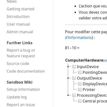
News
L’action que vo
Getting started
Vous devez conf
Introduction
valider votre a
User manual
Admin manual
Pour modifier cette pag
d’informations
) :
Further Links
81−10 =
Report a bug or
feature request
ComputerHardware
se
Source code
InputDevice
Code docu­mentation
PointingDevi
OutputDevice
Sandbox Wiki
DisplayDevic
Setup information
Printer
ProcessingDevic
Update log
Central proce
Report an issue