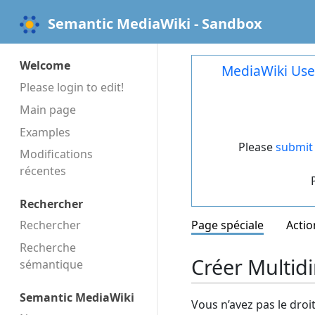
Semantic MediaWiki - Sandbox
Welcome
MediaWiki Use
Please login to edit!
Main page
Examples
Please
submit 
Modifications
récentes
Rechercher
Rechercher
Page spéciale
Actio
Recherche
Créer Multid
sémantique
Semantic MediaWiki
Vous n’avez pas le droi