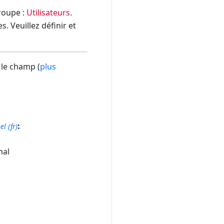
groupe :
Utilisateurs
.
. Veuillez définir et
 le champ (
plus
:
el (fr)
al