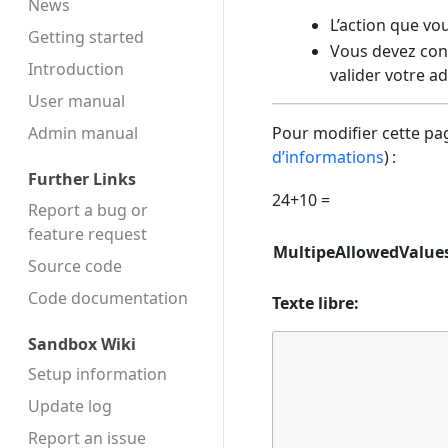
News
L’action que vo
Getting started
Vous devez conf
Introduction
valider votre a
User manual
Admin manual
Pour modifier cette pag
d’informations
) :
Further Links
24+10 =
Report a bug or
feature request
MultipeAllowedValue
Source code
Code docu­mentation
Texte libre:
Sandbox Wiki
Setup information
Update log
Report an issue