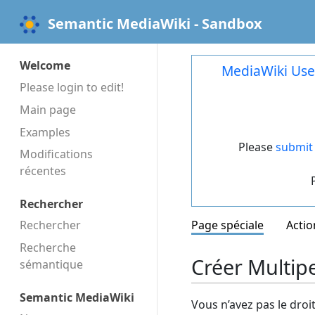
Semantic MediaWiki - Sandbox
Welcome
MediaWiki Use
Please login to edit!
Main page
Examples
Please
submit 
Modifications
récentes
Rechercher
Rechercher
Page spéciale
Actio
Recherche
Créer Multip
sémantique
Semantic MediaWiki
Vous n’avez pas le droi