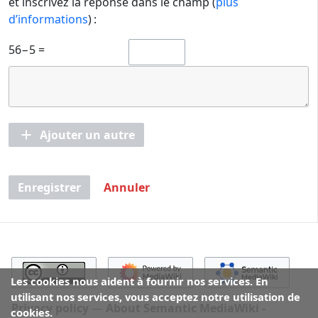
et inscrivez la réponse dans le champ (
plus
d’informations
) :
56−5 =
Ajouter un autre
Enregistrer
Annuler
Les cookies nous aident à fournir nos services. En
utilisant nos services, vous acceptez notre utilisation de
Privacy policy
About Semantic MediaWiki -
cookies.