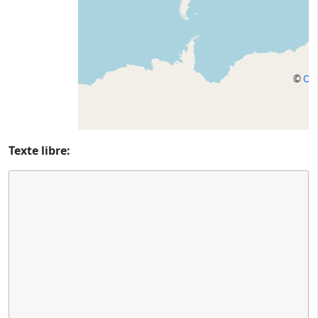
©
Op
Texte libre: