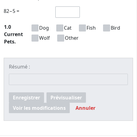
82−5 =
1.0
Dog
Cat
Fish
Bird
Current
Wolf
Other
Pets.
Résumé :
Enregistrer
Prévisualiser
Voir les modifications
Annuler