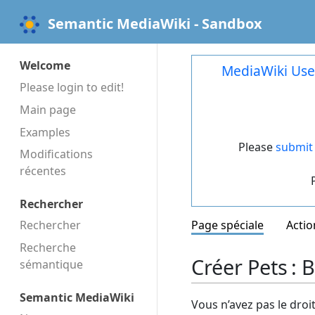
Semantic MediaWiki - Sandbox
Welcome
MediaWiki Use
Please login to edit!
Main page
Examples
Please
submit 
Modifications
récentes
Rechercher
Rechercher
Page spéciale
Actio
Recherche
Créer Pets : 
sémantique
Semantic MediaWiki
Vous n’avez pas le droi