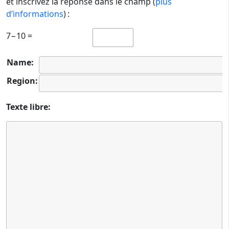
et inscrivez la réponse dans le champ (
plus
d’informations
) :
7−10 =
Name:
Region:
Texte libre: