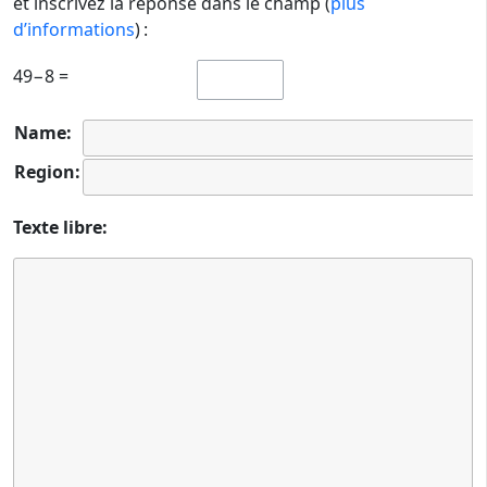
et inscrivez la réponse dans le champ (
plus
d’informations
) :
49−8 =
Name:
Region:
Texte libre: