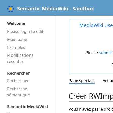
Semantic MediaWiki - Sandbox
Welcome
MediaWiki Use
Please login to edit!
Main page
Examples
Please
submit 
Modifications
récentes
Rechercher
Rechercher
Page spéciale
Actio
Recherche
Créer RWImpr
sémantique
Semantic MediaWiki
Vous n’avez pas le droi