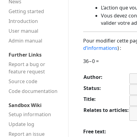
News
L’action que vo
Getting started
Vous devez conf
Introduction
valider votre a
User manual
Admin manual
Pour modifier cette pag
d’informations
) :
Further Links
36−0 =
Report a bug or
feature request
Author:
Source code
Status:
Code docu­mentation
Title:
Sandbox Wiki
Relates to articles:
Setup information
Update log
Free text:
Report an issue