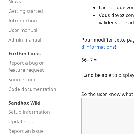
News
L’action que vo
Getting started
Vous devez conf
Introduction
valider votre a
User manual
Admin manual
Pour modifier cette pag
d’informations
) :
Further Links
66−7 =
Report a bug or
feature request
...and be able to displ
Source code
Code docu­mentation
So the user knew what 
Sandbox Wiki
Setup information
Update log
Report an issue