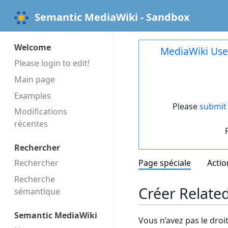
Semantic MediaWiki - Sandbox
Welcome
MediaWiki Use
Please login to edit!
Main page
Examples
Please
submit 
Modifications
récentes
Rechercher
Rechercher
Page spéciale
Actio
Recherche
Créer Relate
sémantique
Semantic MediaWiki
Vous n’avez pas le droi