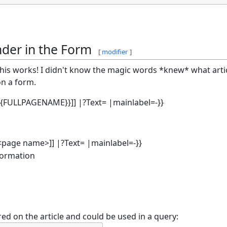
nder in the Form
[
modifier
]
his works! I didn't know the magic words *knew* what arti
n a form.
:{{FULLPAGENAME}}]] |?Text= |mainlabel=-}}
:<page name>]] |?Text= |mainlabel=-}}
nformation
ored on the article and could be used in a query: