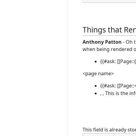
Things that Re
Anthony Patton
- Oh t
when being rendered o
{{#ask: [[Page:
<page name>
{{#ask: [[Page:
, , This is the i
This field is already st