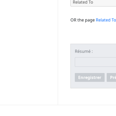
OR the page
Related T
Résumé :
Enregistrer
Pr