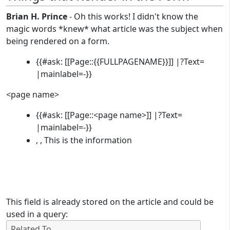
Brian H. Prince
- Oh this works! I didn't know the
magic words *knew* what article was the subject when
being rendered on a form.
{{#ask: [[Page::{{FULLPAGENAME}}]] |?Text=
|mainlabel=-}}
<page name>
{{#ask: [[Page::<page name>]] |?Text=
|mainlabel=-}}
, , This is the information
This field is already stored on the article and could be
used in a query: