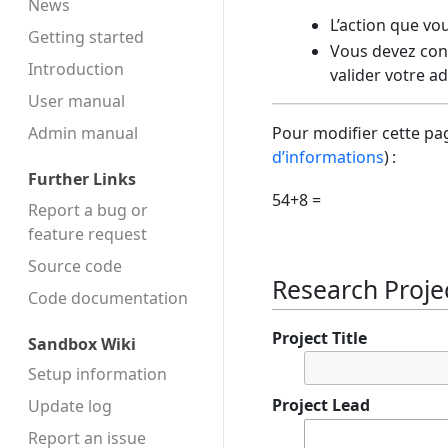
News
L’action que vo
Getting started
Vous devez conf
Introduction
valider votre a
User manual
Admin manual
Pour modifier cette pag
d’informations
) :
Further Links
54+8 =
Report a bug or
feature request
Source code
Research Projec
Code docu­mentation
Project Title
Sandbox Wiki
Setup information
Project Lead
Update log
Report an issue