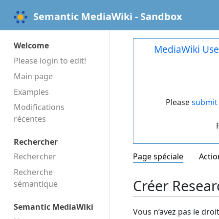
Semantic MediaWiki - Sandbox
Welcome
MediaWiki Use
Please login to edit!
Main page
Examples
Please
submit 
Modifications
récentes
Rechercher
Rechercher
Page spéciale
Actio
Recherche
Créer Resear
sémantique
Semantic MediaWiki
Vous n’avez pas le droi