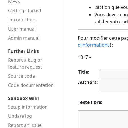
News
L’action que vo
Getting started
Vous devez conf
Introduction
valider votre a
User manual
Admin manual
Pour modifier cette pag
d’informations
) :
Further Links
18+7 =
Report a bug or
feature request
Title:
Source code
Authors:
Code docu­mentation
Sandbox Wiki
Texte libre:
Setup information
Update log
Report an issue