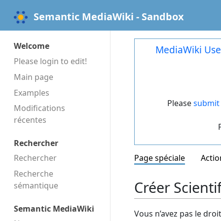
Semantic MediaWiki - Sandbox
Welcome
MediaWiki Use
Please login to edit!
Main page
Examples
Please
submit 
Modifications
récentes
Rechercher
Rechercher
Page spéciale
Actio
Recherche
Créer Scient
sémantique
Semantic MediaWiki
Vous n’avez pas le droi