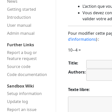
News
L’action que vo
Getting started
Vous devez conf
Introduction
valider votre a
User manual
Admin manual
Pour modifier cette pag
d’informations
) :
Further Links
10−4 =
Report a bug or
feature request
Title:
Source code
Authors:
Code docu­mentation
Sandbox Wiki
Texte libre:
Setup information
Update log
Report an issue