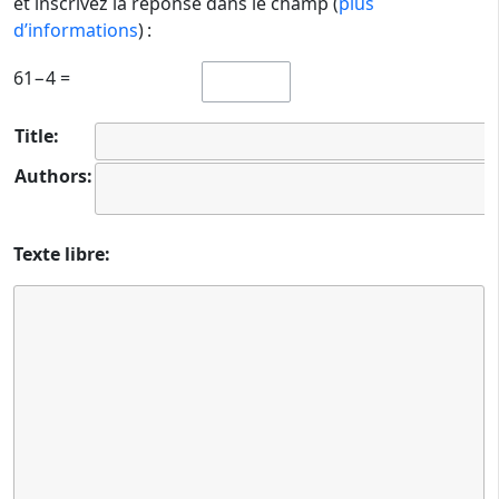
et inscrivez la réponse dans le champ (
plus
d’informations
) :
61−4 =
Title:
Authors:
Texte libre: