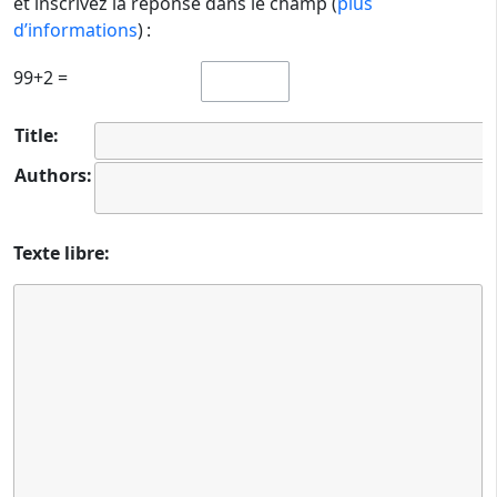
et inscrivez la réponse dans le champ (
plus
d’informations
) :
99+2 =
Title:
Authors:
Texte libre: