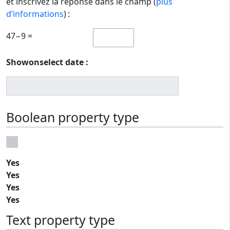
et inscrivez la réponse dans le champ (
plus
d’informations
) :
47−9 =
Showonselect date :
Boolean property type
Yes
Yes
Yes
Yes
Text property type