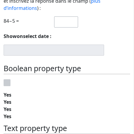
et inscrivez la réponse dans le champ (
plus
d’informations
) :
84−5 =
Showonselect date :
Boolean property type
Yes
Yes
Yes
Yes
Text property type