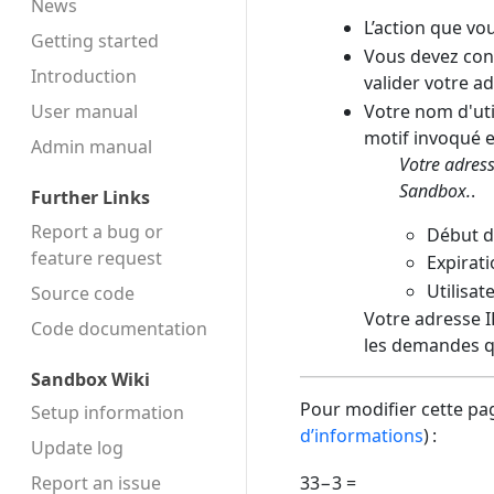
News
L’action que vo
Getting started
Vous devez conf
Introduction
valider votre a
Votre nom d'uti
User manual
motif invoqué es
Admin manual
Votre adress
Sandbox.
.
Further Links
Report a bug or
Début d
feature request
Expirati
Utilisat
Source code
Votre adresse IP
Code docu­mentation
les demandes q
Sandbox Wiki
Pour modifier cette pag
Setup information
d’informations
) :
Update log
Report an issue
33−3 =