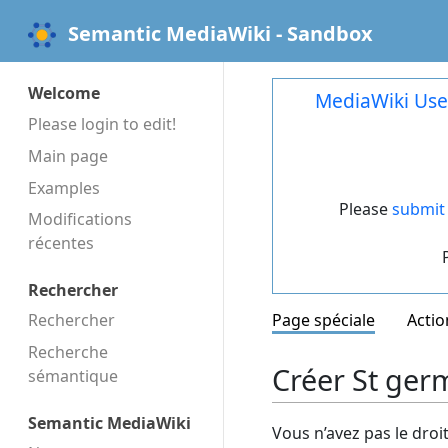
Semantic MediaWiki - Sandbox
Welcome
MediaWiki Use
Please login to edit!
Main page
Examples
Please
submit 
Modifications
récentes
Rechercher
Rechercher
Page spéciale
Actio
Recherche
Créer St germ
sémantique
Semantic MediaWiki
Vous n’avez pas le droi