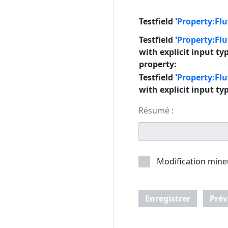
Testfield '
Property:Flu
Testfield '
Property:Flu
with explicit input t
property:
Testfield '
Property:Flu
with explicit input t
Résumé :
Modification mine
Enregistrer
Prév