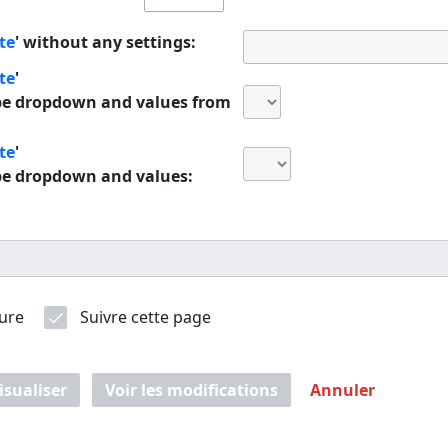
te
' without any settings:
te
'
ype dropdown and values from
te
'
ype dropdown and values:
ure
Suivre cette page
isualiser
Voir les modifications
Annuler