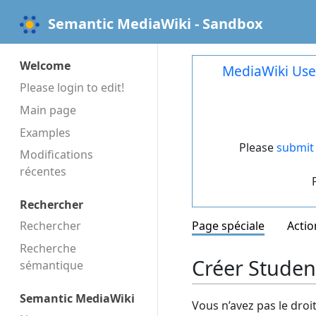
Semantic MediaWiki - Sandbox
Welcome
MediaWiki Use
Please login to edit!
Main page
Examples
Please
submit 
Modifications
récentes
Rechercher
Rechercher
Page spéciale
Actio
Recherche
Créer Studen
sémantique
Semantic MediaWiki
Vous n’avez pas le droi