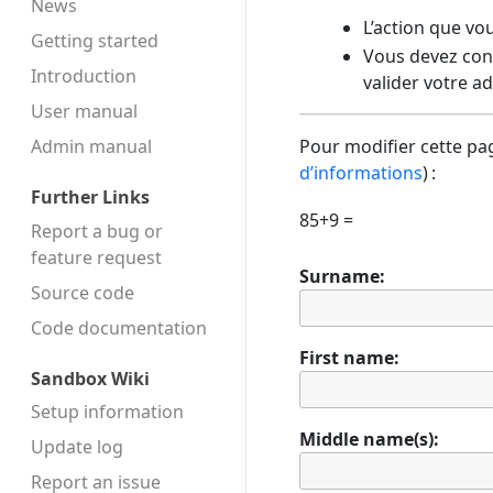
News
L’action que vo
Getting started
Vous devez conf
Introduction
valider votre a
User manual
Admin manual
Pour modifier cette pag
d’informations
) :
Further Links
85+9 =
Report a bug or
feature request
Surname:
Source code
Code docu­mentation
First name:
Sandbox Wiki
Setup information
Middle name(s):
Update log
Report an issue