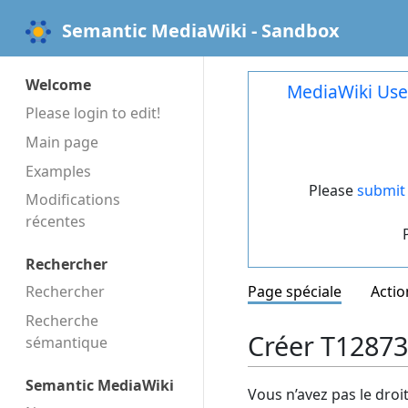
Semantic MediaWiki - Sandbox
Welcome
MediaWiki Use
Please login to edit!
Main page
Examples
Please
submit 
Modifications
récentes
Rechercher
Rechercher
Page spéciale
Actio
Recherche
Créer T12873
sémantique
Semantic MediaWiki
Vous n’avez pas le droi