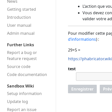
News
L’action que vo
Getting started
Vous devez conf
Introduction
valider votre a
User manual
Admin manual
Pour modifier cette pag
d’informations
) :
Further Links
29+5 =
Report a bug or
feature request
https://phabricator.wi
Source code
test
Code docu­mentation
Sandbox Wiki
Enregistrer
Prév
Setup information
Update log
Report an issue