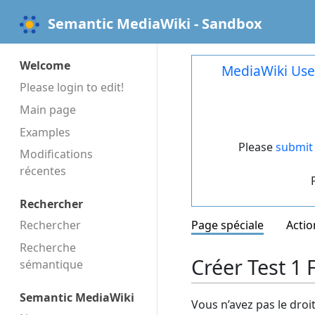
Semantic MediaWiki - Sandbox
Welcome
MediaWiki Use
Please login to edit!
Main page
Examples
Please
submit 
Modifications
récentes
Rechercher
Rechercher
Page spéciale
Actio
Recherche
Créer Test 1
sémantique
Semantic MediaWiki
Vous n’avez pas le droi