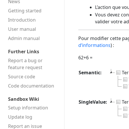
News
L’action que vo
Getting started
Vous devez conf
Introduction
valider votre a
User manual
Admin manual
Pour modifier cette pag
d’informations
) :
Further Links
62+6 =
Report a bug or
feature request
Semantic:
Te
Source code
Code docu­mentation
Sandbox Wiki
SingleValue:
Te
Setup information
Update log
Report an issue