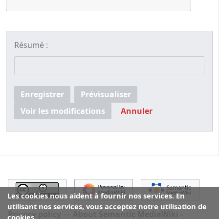
Résumé :
Enregistrer
Prévisualiser
Voir les modifications
Annuler
Les cookies nous aident à fournir nos services. En
utilisant nos services, vous acceptez notre utilisation de
Privacy policy
About Semantic MediaWiki -
cookies.