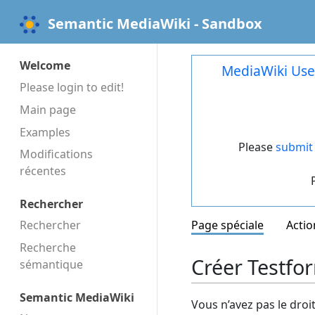
Semantic MediaWiki - Sandbox
Welcome
MediaWiki Use
Please login to edit!
Main page
Examples
Please
submit 
Modifications
récentes
Rechercher
Rechercher
Page spéciale
Actio
Recherche
Créer Testfo
sémantique
Semantic MediaWiki
Vous n’avez pas le droi