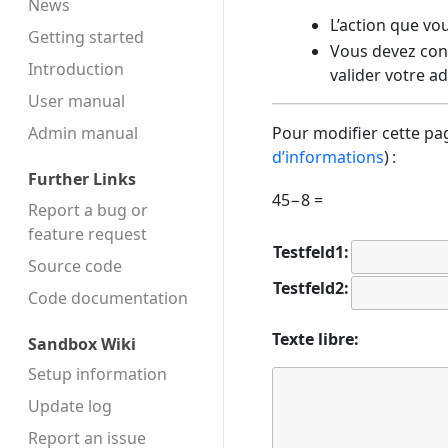
News
L’action que vo
Getting started
Vous devez conf
Introduction
valider votre a
User manual
Admin manual
Pour modifier cette pag
d’informations
) :
Further Links
45−8 =
Report a bug or
feature request
Testfeld1:
Source code
Testfeld2:
Code docu­mentation
Texte libre:
Sandbox Wiki
Setup information
Update log
Report an issue