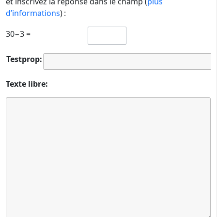
et inscrivez la réponse dans le champ (
plus
d’informations
) :
30−3 =
Testprop:
Texte libre: