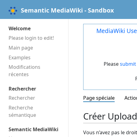
Semantic MediaWiki - Sandbox
Welcome
MediaWiki Use
Please login to edit!
Main page
Examples
Please
submit 
Modifications
récentes
Rechercher
Rechercher
Page spéciale
Actio
Recherche
Créer UploadF
sémantique
Semantic MediaWiki
Vous n’avez pas le droi