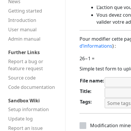
News
L’action que vo
Getting started
Vous devez conf
Introduction
valider votre a
User manual
Admin manual
Pour modifier cette pag
d’informations
) :
Further Links
26−1 =
Report a bug or
feature request
Simple test form to upl
Source code
File name:
Code docu­mentation
Title:
Sandbox Wiki
Tags:
Setup information
Update log
Modification mine
Report an issue