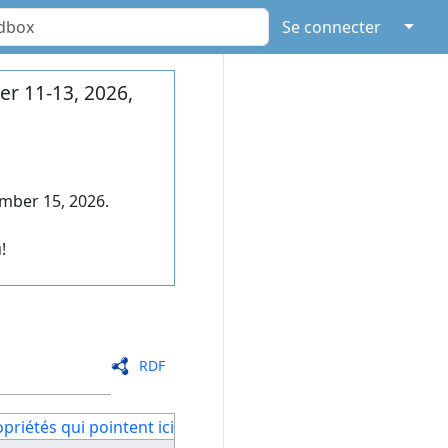
↓
Se connecter
r 11-13, 2026,
mber 15, 2026.
!
RDF
priétés qui pointent ici