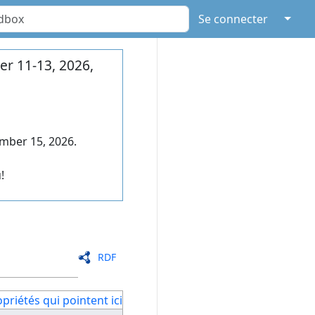
↓
Se connecter
r 11-13, 2026,
mber 15, 2026.
!
RDF
priétés qui pointent ici