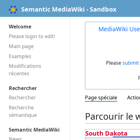
Semantic MediaWiki - Sandbox
Welcome
MediaWiki Use
Please login to edit!
Main page
Examples
Please
submit 
Modifications
récentes
Rechercher
Rechercher
Page spéciale
Actio
Recherche
Parcourir le w
sémantique
Semantic MediaWiki
South Dakota
News