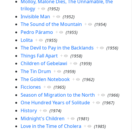
Molloy, Malone Dies, The Unnamable, the
trilogy
+
(
1952
)
Invisible Man
+
(
1952
)
The Sound of the Mountain
+
(
1954
)
Pedro Páramo
+
(
1955
)
Lolita
+
(
1955
)
The Devil to Pay in the Backlands
+
(
1956
)
Things Fall Apart
+
(
1958
)
Children of Gebelawi
+
(
1959
)
The Tin Drum
+
(
1959
)
The Golden Notebook
+
(
1962
)
Ficciones
+
(
1965
)
Season of Migration to the North
+
(
1966
)
One Hundred Years of Solitude
+
(
1967
)
History
+
(
1974
)
Midnight's Children
+
(
1981
)
Love in the Time of Cholera
+
(
1985
)