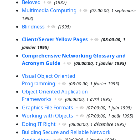
Beloved
+
(
1987
)
Multimedia Computing
+
(
07:00:00, 1 septembre
1993
)
Blindness
+
(
1995
)
Client/Server Yellow Pages
+
(
08:00:00, 1
janvier 1995
)
Comprehensive Networking Glossary and
Acronym Guide
+
(
08:00:00, 1 janvier 1995
)
Visual Object Oriented
Programming
+
(
08:00:00, 1 février 1995
)
Object Oriented Application
Frameworks
+
(
08:00:00, 1 avril 1995
)
Graphics File Formats
+
(
07:00:00, 1 juin 1995
)
Working with Objects
+
(
07:00:00, 1 août 1995
)
Doing IT Right
+
(
08:00:00, 1 décembre 1995
)
Building Secure and Reliable Network
Applications
+
(
08:00:00, 1 janvier 1996
)