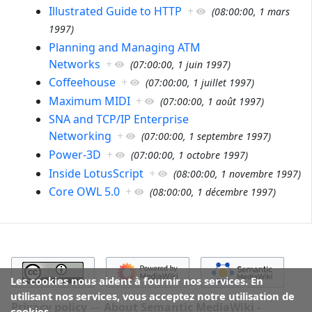
Illustrated Guide to HTTP
+
(
08:00:00, 1 mars
1997
)
Planning and Managing ATM
Networks
+
(
07:00:00, 1 juin 1997
)
Coffeehouse
+
(
07:00:00, 1 juillet 1997
)
Maximum MIDI
+
(
07:00:00, 1 août 1997
)
SNA and TCP/IP Enterprise
Networking
+
(
07:00:00, 1 septembre 1997
)
Power-3D
+
(
07:00:00, 1 octobre 1997
)
Inside LotusScript
+
(
08:00:00, 1 novembre 1997
)
Core OWL 5.0
+
(
08:00:00, 1 décembre 1997
)
Les cookies nous aident à fournir nos services. En
utilisant nos services, vous acceptez notre utilisation de
Privacy policy
About Semantic MediaWiki -
cookies.