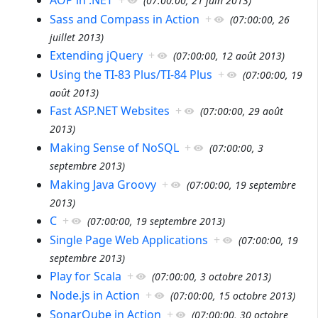
AOP in .NET
+
(
07:00:00, 21 juin 2013
)
Sass and Compass in Action
+
(
07:00:00, 26
juillet 2013
)
Extending jQuery
+
(
07:00:00, 12 août 2013
)
Using the TI-83 Plus/TI-84 Plus
+
(
07:00:00, 19
août 2013
)
Fast ASP.NET Websites
+
(
07:00:00, 29 août
2013
)
Making Sense of NoSQL
+
(
07:00:00, 3
septembre 2013
)
Making Java Groovy
+
(
07:00:00, 19 septembre
2013
)
C
+
(
07:00:00, 19 septembre 2013
)
Single Page Web Applications
+
(
07:00:00, 19
septembre 2013
)
Play for Scala
+
(
07:00:00, 3 octobre 2013
)
Node.js in Action
+
(
07:00:00, 15 octobre 2013
)
SonarQube in Action
+
(
07:00:00, 30 octobre